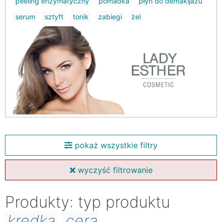
peeling enzymatyczny
pomadka
płyn do demakijażu
serum
sztyft
tonik
zabiegi
żel
pokaż wszystkie filtry
wyczyść filtrowanie
Produkty: typ produktu
kredka
cera