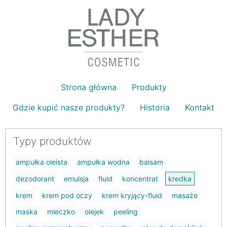
Strona główna
Produkty
Gdzie kupić nasze produkty?
Historia
Kontakt
Typy produktów
ampułka oleista
ampułka wodna
balsam
dezodorant
emulsja
fluid
koncentrat
kredka
krem
krem pod oczy
krem kryjący-fluid
masaże
maska
mleczko
olejek
peeling