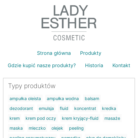
Strona główna
Produkty
Gdzie kupić nasze produkty?
Historia
Kontakt
Typy produktów
ampułka oleista
ampułka wodna
balsam
dezodorant
emulsja
fluid
koncentrat
kredka
krem
krem pod oczy
krem kryjący-fluid
masaże
maska
mleczko
olejek
peeling
peeling enzymatyczny
pomadka
płyn do demakijażu